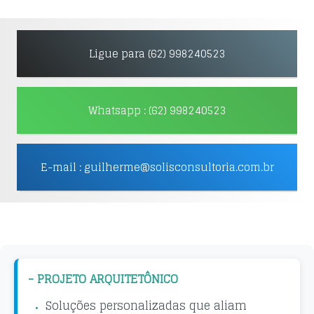
Ligue para (62) 998240523
Whatsapp : (62) 998240523
E-mail : guilherme@solisconsultoria.com.br
- PROJETO ARQUITETÔNICO
Soluções personalizadas que aliam