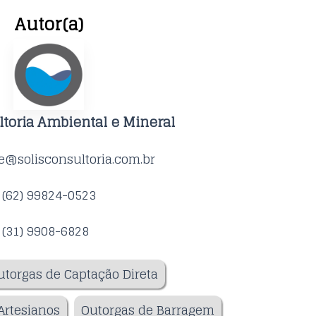
Autor(a)
ltoria Ambiental e Mineral
e@solisconsultoria.com.br
(62) 99824-0523
(31) 9908-6828
utorgas de Captação Direta
Artesianos
Outorgas de Barragem