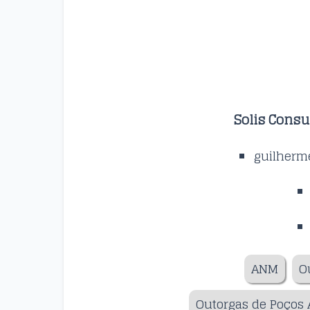
Solis Consu
guilherm
ANM
O
Outorgas de Poços 