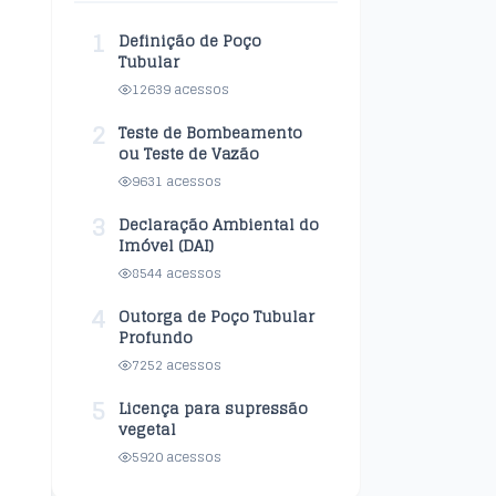
1
Definição de Poço
Tubular
12639 acessos
2
Teste de Bombeamento
ou Teste de Vazão
9631 acessos
3
Declaração Ambiental do
Imóvel (DAI)
8544 acessos
4
Outorga de Poço Tubular
Profundo
7252 acessos
5
Licença para supressão
vegetal
5920 acessos