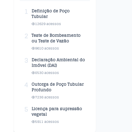
1
Definição de Poço
Tubular
12629 acessos
2
Teste de Bombeamento
ou Teste de Vazão
9610 acessos
3
Declaração Ambiental do
Imóvel (DAI)
8530 acessos
4
Outorga de Poço Tubular
Profundo
7236 acessos
5
Licença para supressão
vegetal
5911 acessos