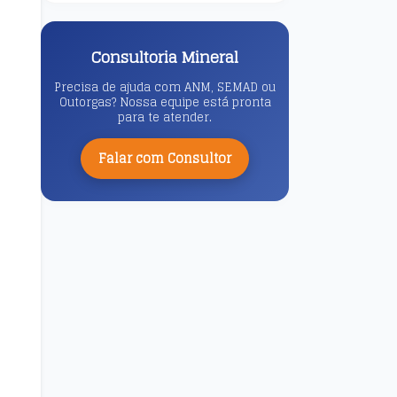
Consultoria Mineral
Precisa de ajuda com ANM, SEMAD ou
Outorgas? Nossa equipe está pronta
para te atender.
Falar com Consultor