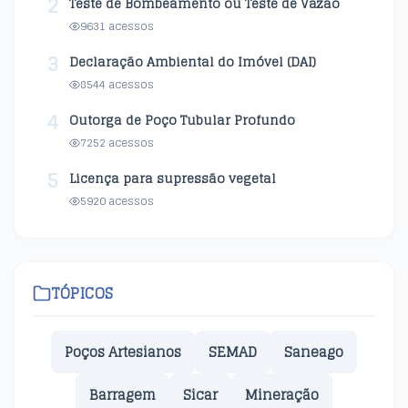
2
Teste de Bombeamento ou Teste de Vazão
9631 acessos
3
Declaração Ambiental do Imóvel (DAI)
8544 acessos
4
Outorga de Poço Tubular Profundo
7252 acessos
5
Licença para supressão vegetal
5920 acessos
TÓPICOS
Poços Artesianos
SEMAD
Saneago
Barragem
Sicar
Mineração