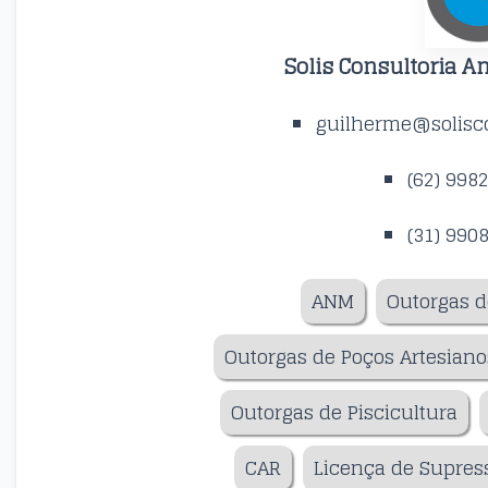
Solis Consultoria A
guilherme@solisco
(62) 998
(31) 990
ANM
Outorgas d
Outorgas de Poços Artesiano
Outorgas de Piscicultura
CAR
Licença de Supres