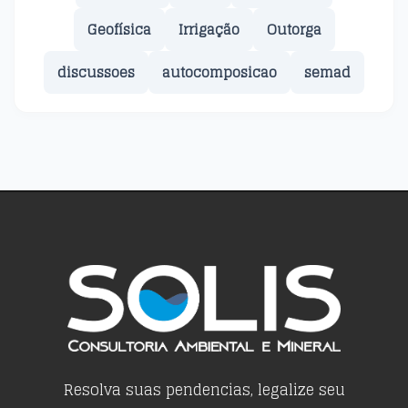
Geofísica
Irrigação
Outorga
discussoes
autocomposicao
semad
Resolva suas pendencias, legalize seu