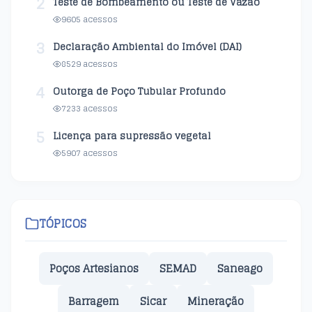
2
Teste de Bombeamento ou Teste de Vazão
9605 acessos
3
Declaração Ambiental do Imóvel (DAI)
8529 acessos
4
Outorga de Poço Tubular Profundo
7233 acessos
5
Licença para supressão vegetal
5907 acessos
TÓPICOS
Poços Artesianos
SEMAD
Saneago
Barragem
Sicar
Mineração