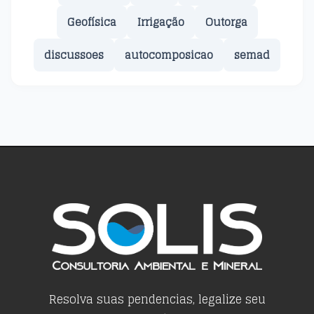
Geofísica
Irrigação
Outorga
discussoes
autocomposicao
semad
Resolva suas pendencias, legalize seu