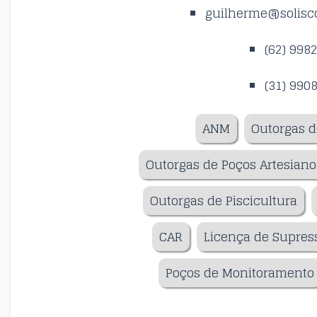
guilherme@solisco
(62) 998
(31) 990
ANM
Outorgas d
Outorgas de Poços Artesiano
Outorgas de Piscicultura
CAR
Licença de Supres
Poços de Monitoramento