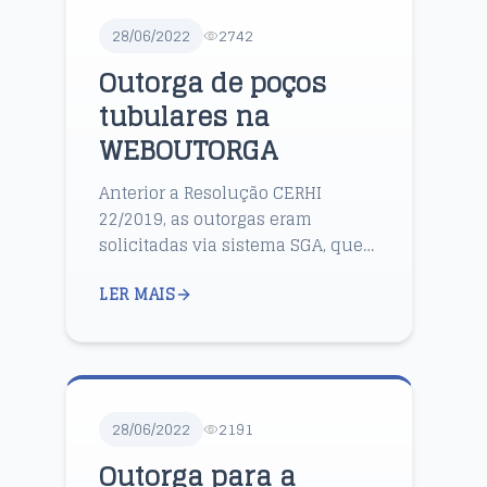
28/06/2022
2742
Outorga de poços
tubulares na
WEBOUTORGA
Anterior a Resolução CERHI
22/2019, as outorgas eram
solicitadas via sistema SGA, que
era o protocolo padrão da
LER MAIS
secretaria de meio ambiente.
Atualmente todas devem ser
solicitad...
28/06/2022
2191
Outorga para a