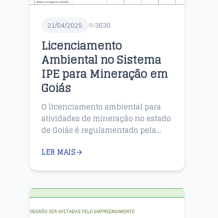
21/04/2025
3630
Licenciamento
Ambiental no Sistema
IPE para Mineração em
Goiás
O licenciamento ambiental para
atividades de mineração no estado
de Goiás é regulamentado pela
Secretaria de Estado de Meio
LER MAIS
Ambiente e Desenvolvimento
Sustentável (SEMAD), por m...