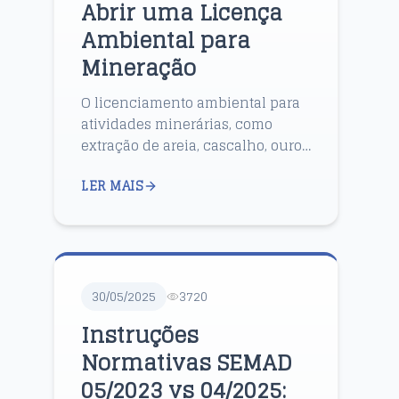
Abrir uma Licença
Ambiental para
Mineração
O licenciamento ambiental para
atividades minerárias, como
extração de areia, cascalho, ouro,
manganês, entre outras
LER MAIS
substâncias, é um processo
essencial e delicado, exigindo at...
30/05/2025
3720
Instruções
Normativas SEMAD
05/2023 vs 04/2025: