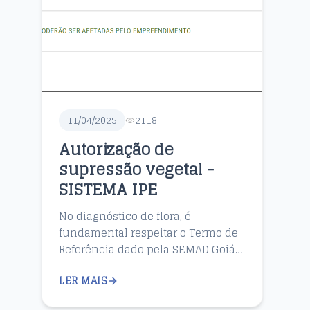
11/04/2025
2118
Autorização de
supressão vegetal -
SISTEMA IPE
No diagnóstico de flora, é
fundamental respeitar o Termo de
Referência dado pela SEMAD Goiás,
assegurando representatividade
LER MAIS
na amostragem de flora realizada.