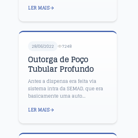
LER MAIS
28/06/2022
7248
Outorga de Poço
Tubular Profundo
Antes a dispensa era feita via
sistema intra da SEMAD, que era
basicamente uma auto
declaração que não passava por
LER MAIS
análise. Se preenchia o
documento, pagava-se a taxa
gerada, ap...