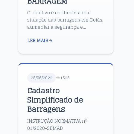
BARRAGEM
O objetivo é conhecer a real
situação das barragens em Goiás,
aumentar a segurança e
minimizar o risco de acidentes.
LER MAIS
Atualmente, o Estado possui
entre 9 mil e 28 mil barragens. ...
28/06/2022
1628
Cadastro
Simplificado de
Barragens
INSTRUÇÃO NORMATIVA nº
01/2020-SEMAD