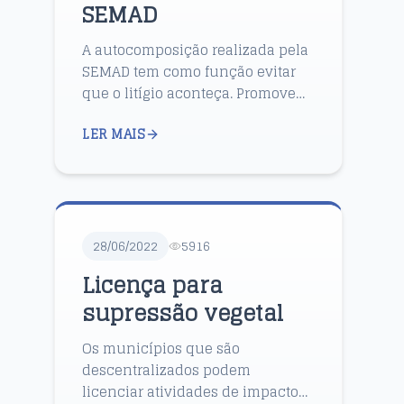
SEMAD
A autocomposição realizada pela
SEMAD tem como função evitar
que o litígio aconteça. Promove
um canal de comunicação entre
LER MAIS
o autuado e a SEMAD, resolvendo
as pendências em esfer...
28/06/2022
5916
Licença para
supressão vegetal
Os municípios que são
descentralizados podem
licenciar atividades de impacto