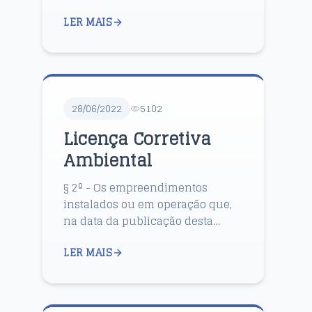
local que estão dispostas no
LER MAIS
anexo único da Resolução
CEMAm nº 02/2016. No entanto,
aqueles que têm ...
28/06/2022
5102
Licença Corretiva
Ambiental
§ 2º - Os empreendimentos
instalados ou em operação que,
na data da publicação desta
Instrução Normativa, encontram-
LER MAIS
se com pedido de licença
ambiental em análise pela
SEMAD, seg...