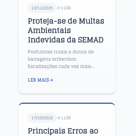
13/11/2025
1130
Proteja-se de Multas
Ambientais
Indevidas da SEMAD
Produtores rurais e donos de
barragens enfrentam
fiscalizações cada vez mais
rigorosas. Um auto de infração
LER MAIS
ambiental pode surgir de forma
inesperada, trazendo
preocupação e inc...
17/10/2025
1139
Principais Erros ao