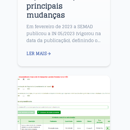
principais
mudanças
Em fevereiro de 2023 a SEMAD
publicou a IN 05/2023 (vigorou na
data da publicação), definindo o
procedimento anterior de outorga
LER MAIS
por meio do sistema Web Outorga
em três etapas s...