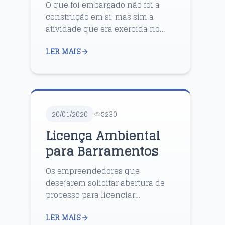
O que foi embargado não foi a
construção em si, mas sim a
atividade que era exercida no
local. Nesse caso foi
LER MAIS
compreendido a necessidade da
“licença de parcelamento de
solo”, de...
20/01/2020
5230
Licença Ambiental
para Barramentos
Os empreendedores que
desejarem solicitar abertura de
processo para licenciar
empreendimentos de
LER MAIS
significativo impacto deverão