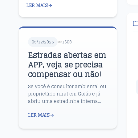
LER MAIS
(PAF) da SEMAD-GO, o cerco apertou
para miner...
05/12/2025
1608
Estradas abertas em
APP, veja se precisa
compensar ou não!
Se você é consultor ambiental ou
proprietário rural em Goiás e já
abriu uma estradinha interna
cortando Área de Preservação
LER MAIS
Permanente (APP) para passagem
de caminhão, gado ou a...