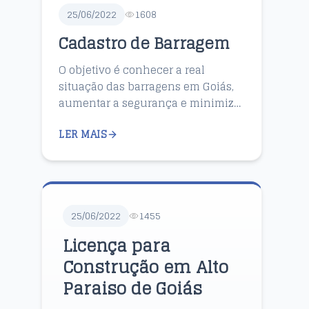
25/06/2022
1608
Cadastro de Barragem
O objetivo é conhecer a real
situação das barragens em Goiás,
aumentar a segurança e minimizar
o risco de acidentes. Atualmente, o
LER MAIS
Estado possui entre 9 mil e 28 mil
barragens. ...
25/06/2022
1455
Licença para
Construção em Alto
Paraiso de Goiás