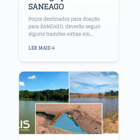
SANEAGO
Poços destinados para doação
para SANEAGO, deverão seguir
alguns tramites extras em
comparação aos diretamente
LER MAIS
para SEMAD.