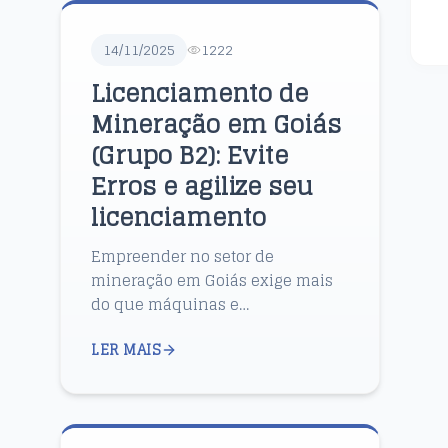
14/11/2025
1222
Licenciamento de
Mineração em Goiás
(Grupo B2): Evite
Erros e agilize seu
licenciamento
Empreender no setor de
mineração em Goiás exige mais
do que máquinas e
investimentos em infraestrutura.
LER MAIS
O verdadeiro desafio começa
antes mesmo da primeira
escavação: o licencia...